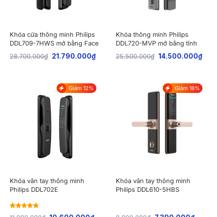
Khóa cửa thông minh Philips
Khóa thông minh Philips
DDL709-7HWS mở bằng Face
DDL720-MVP mở bằng tĩnh
ID
mạch lòng bàn tay
28.700.000
₫
21.790.000
₫
25.500.000
₫
14.500.000
₫
Giảm 12%
Giảm 18%
Khóa vân tay thông minh
Khóa vân tay thông minh
Philips DDL702E
Philips DDL610-5HBS
Rated
5
out