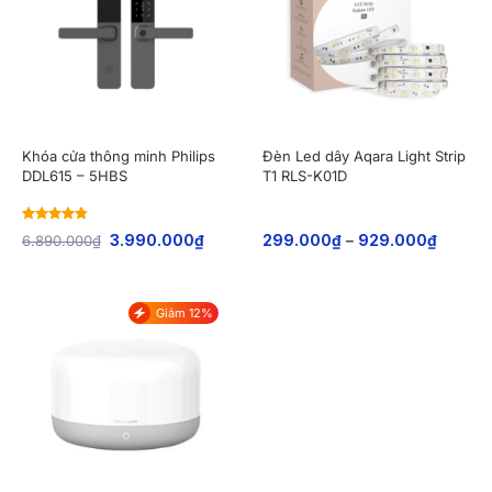
Khóa cửa thông minh Philips
Đèn Led dây Aqara Light Strip
DDL615 – 5HBS
T1 RLS-K01D
Rated
4.83
6.890.000
₫
3.990.000
₫
299.000
₫
–
929.000
₫
out of 5
Giảm 12%