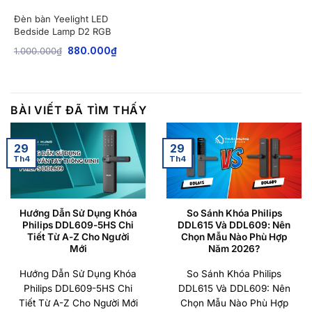
Đèn bàn Yeelight LED
Bedside Lamp D2 RGB
1.000.000
₫
880.000
₫
BÀI VIẾT ĐÃ TÌM THẤY
29
29
Th4
Th4
Hướng Dẫn Sử Dụng Khóa
So Sánh Khóa Philips
Philips DDL609-5HS Chi
DDL615 Và DDL609: Nên
Tiết Từ A-Z Cho Người
Chọn Mẫu Nào Phù Hợp
Mới
Năm 2026?
Hướng Dẫn Sử Dụng Khóa
So Sánh Khóa Philips
Philips DDL609-5HS Chi
DDL615 Và DDL609: Nên
Tiết Từ A-Z Cho Người Mới
Chọn Mẫu Nào Phù Hợp