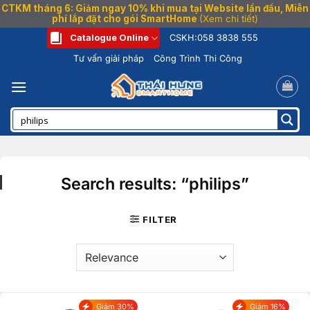
CTKM tháng 6: Giảm ngay 10% khi mua tại Website lần đầu, Miễn
phí lắp đặt cho gói SmartHome
(Xem chi tiết)
Bỏ
Catalogue Online
CSKH:
058 3838 555
qua
Tư vấn giải pháp
Công Trình Thi Công
nội
dung
Search results: “philips”
FILTER
Giảm 30%
Giảm 16%