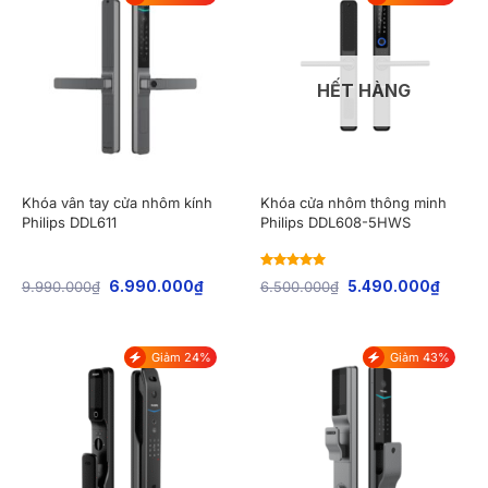
HẾT HÀNG
Khóa vân tay cửa nhôm kính
Khóa cửa nhôm thông minh
Philips DDL611
Philips DDL608-5HWS
Rated
5
out
9.990.000
₫
6.990.000
₫
6.500.000
₫
5.490.000
₫
of 5
Giảm 24%
Giảm 43%